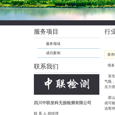
服务项目
行
服务领域
成功案例
发布时
联系我们
很多
首先*
气瓶
压力管
那么
四川中联发科无损检测有限公司
或可
迫暂
联 系 人:郑经理